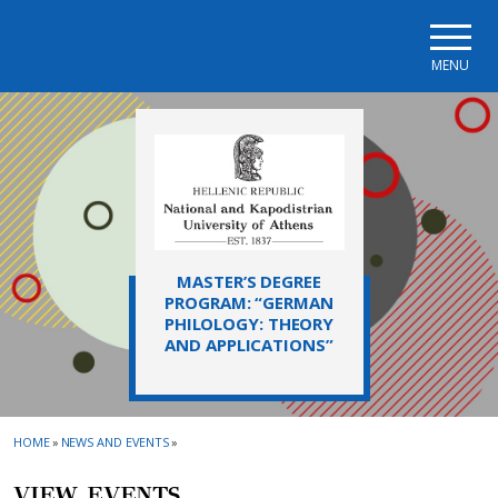
Skip to main navigation
Skip to main content
Skip to page footer
MENU
MASTER’S DEGREE
PROGRAM: “GERMAN
PHILOLOGY: THEORY
AND APPLICATIONS”
HOME
»
NEWS AND EVENTS
»
VIEW EVENTS